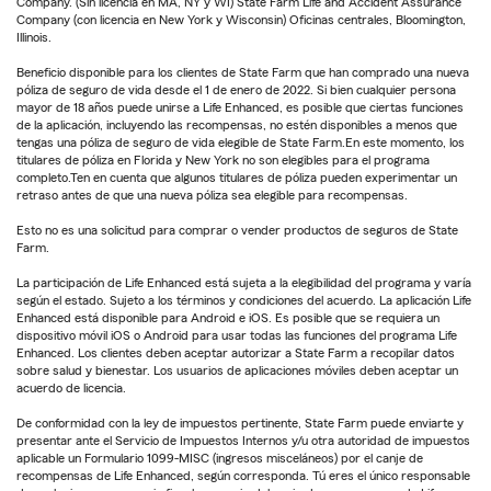
Company. (Sin licencia en MA, NY y WI) State Farm Life and Accident Assurance
Company (con licencia en New York y Wisconsin) Oficinas centrales, Bloomington,
Illinois.
Beneficio disponible para los clientes de State Farm que han comprado una nueva
póliza de seguro de vida desde el 1 de enero de 2022. Si bien cualquier persona
mayor de 18 años puede unirse a Life Enhanced, es posible que ciertas funciones
de la aplicación, incluyendo las recompensas, no estén disponibles a menos que
tengas una póliza de seguro de vida elegible de State Farm.En este momento, los
titulares de póliza en Florida y New York no son elegibles para el programa
completo.Ten en cuenta que algunos titulares de póliza pueden experimentar un
retraso antes de que una nueva póliza sea elegible para recompensas.
Esto no es una solicitud para comprar o vender productos de seguros de State
Farm.
La participación de Life Enhanced está sujeta a la elegibilidad del programa y varía
según el estado. Sujeto a los términos y condiciones del acuerdo. La aplicación Life
Enhanced está disponible para Android e iOS. Es posible que se requiera un
dispositivo móvil iOS o Android para usar todas las funciones del programa Life
Enhanced. Los clientes deben aceptar autorizar a State Farm a recopilar datos
sobre salud y bienestar. Los usuarios de aplicaciones móviles deben aceptar un
acuerdo de licencia.
De conformidad con la ley de impuestos pertinente, State Farm puede enviarte y
presentar ante el Servicio de Impuestos Internos y/u otra autoridad de impuestos
aplicable un Formulario 1099-MISC (ingresos misceláneos) por el canje de
recompensas de Life Enhanced, según corresponda. Tú eres el único responsable