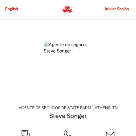
Pasar
al
English
Iniciar Sesión
contenido
principal
Comienzo
del
contenido
principal
®
AGENTE DE SEGUROS DE STATE FARM
,
ATHENS
, TN
Steve Songer