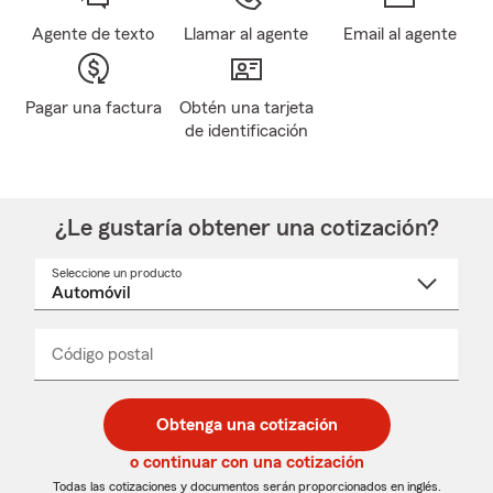
Agente de texto
Llamar al agente
Email al agente
Pagar una factura
Obtén una tarjeta
de identificación
¿Le gustaría obtener una cotización?
Seleccione un producto
Seleccione
un
nombre
de
producto
del
Código postal
Ingresa
Ingresa
_____
menú
un
un
desplegable
código
código
postal
postal
Obtenga una cotización
de
de
5
5
o continuar con una cotización
dígitos
dígitos
Todas las cotizaciones y documentos serán proporcionados en inglés.